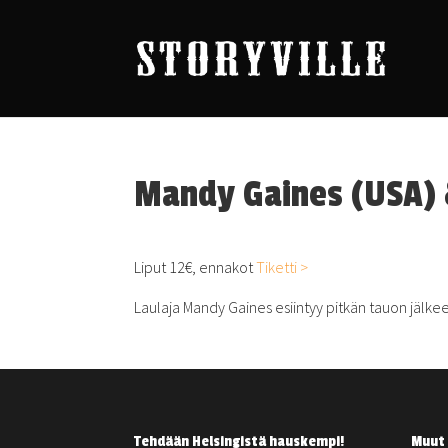
Mandy Gaines (USA) 
Liput 12€, ennakot
Tiketti >
Laulaja Mandy Gaines esiintyy pitkän tauon jälkee
Tehdään Helsingistä hauskempi!
Muut 