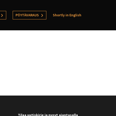
PÖYTÄVARAUS
Shortly in English
Tilaa uutiskirje ja pysyt ajantasalla