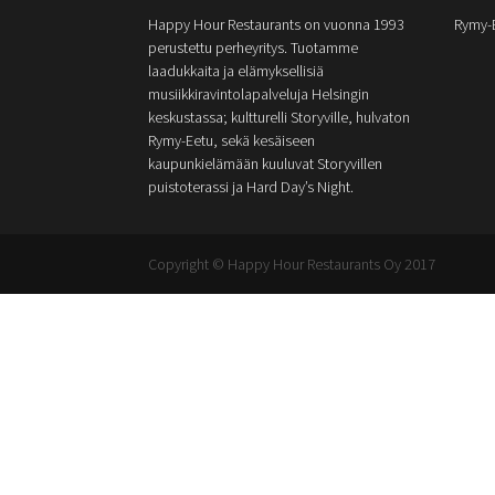
Happy Hour Restaurants on vuonna 1993
Rymy-
perustettu perheyritys. Tuotamme
laadukkaita ja elämyksellisiä
musiikkiravintolapalveluja Helsingin
keskustassa; kultturelli Storyville, hulvaton
Rymy-Eetu, sekä kesäiseen
kaupunkielämään kuuluvat Storyvillen
puistoterassi ja Hard Day’s Night.
Copyright © Happy Hour Restaurants Oy 2017