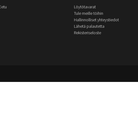
Eetu
Löytötavarat
Tule meille töihin
Hallinnolliset yhteystiedot
Lähetä palautetta
Rekisteriseloste