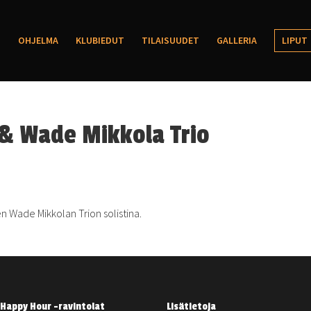
OHJELMA
KLUBIEDUT
TILAISUUDET
GALLERIA
LIPUT
& Wade Mikkola Trio
n Wade Mikkolan Trion solistina.
Happy Hour -ravintolat
Lisätietoja