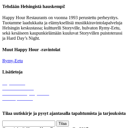
Tehdään Helsingistä hauskempi!
Happy Hour Restaurants on vuonna 1993 perustettu perheyritys.
Tuotamme laadukkaita ja elämyksellisiä musiikkiravintolapalveluja
Helsingin keskustassa; kultturelli Storyville, hulvaton Rymy-Eetu,
sekä kesäiseen kaupunkielämään kuuluvat Storyvillen puistoterassi
ja Hard Day’s Night.
Muut Happy Hour -ravintolat
Rymy-Eetu
Lisätietoja
Löytötavarat
Tule meille töihin
Hallinnolliset yhteystiedot
Lähetä palautetta
Rekisteriseloste
Tilaa uutiskirje ja pysyt ajantasalla tapahtumista ja tarjouksista