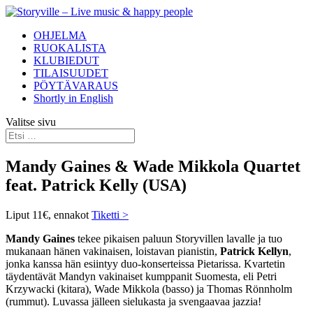
OHJELMA
RUOKALISTA
KLUBIEDUT
TILAISUUDET
PÖYTÄVARAUS
Shortly in English
Valitse sivu
Mandy Gaines & Wade Mikkola Quartet
feat. Patrick Kelly (USA)
Liput 11€, ennakot
Tiketti >
Mandy
Gaines
tekee pikaisen paluun Storyvillen lavalle ja tuo
mukanaan hänen vakinaisen, loistavan pianistin,
Patrick Kellyn
,
jonka kanssa hän esiintyy duo-konserteissa Pietarissa. Kvartetin
täydentävät
Mandy
n vakinaiset kumppanit Suomesta, eli Petri
Krzywacki (kitara), Wade Mikkola (basso) ja Thomas Rönnholm
(rummut). Luvassa jälleen sielukasta ja svengaavaa jazzia!