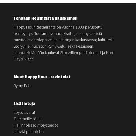
Tehdään Helsingistä hauskempi!
Happy Hour Restaurants on vuonna 1993 perustettu
perheyritys. Tuotamme laadukkaita ja elämyksellisiä
musiikkiravintolapalveluja Helsingin keskustassa; kultturelli
Storyville, hulvaton Rymy-Eetu, sekä kesäiseen
kaupunkielämään kuuluvat Storyvillen puistoterassi ja Hard
Day’s Night.
Muut Happy Hour -ravintolat
Rymy-Eetu
Lisätietoja
Löytötavarat
Tule meille töihin
Hallinnolliset yhteystiedot
Lähetä palautetta