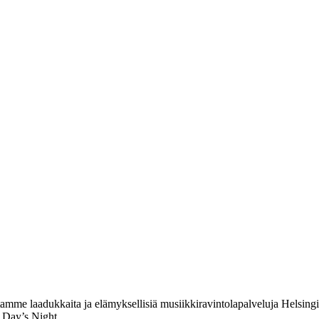
me laadukkaita ja elämyksellisiä musiikkiravintolapalveluja Helsingin
 Day’s Night.