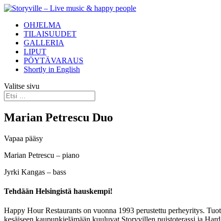
OHJELMA
TILAISUUDET
GALLERIA
LIPUT
PÖYTÄVARAUS
Shortly in English
Valitse sivu
Marian Petrescu Duo
Vapaa pääsy
Marian Petrescu – piano
Jyrki Kangas – bass
Tehdään Helsingistä hauskempi!
Happy Hour Restaurants on vuonna 1993 perustettu perheyritys. Tuotam
kesäiseen kaupunkielämään kuuluvat Storyvillen puistoterassi ja Hard