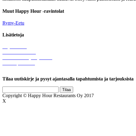
Muut Happy Hour -ravintolat
Rymy-Eetu
Lisätietoja
Löytötavarat
Tule meille töihin
Hallinnolliset yhteystiedot
Lähetä palautetta
Rekisteriseloste
Tilaa uutiskirje ja pysyt ajantasalla tapahtumista ja tarjouksista
Copyright © Happy Hour Restaurants Oy 2017
X