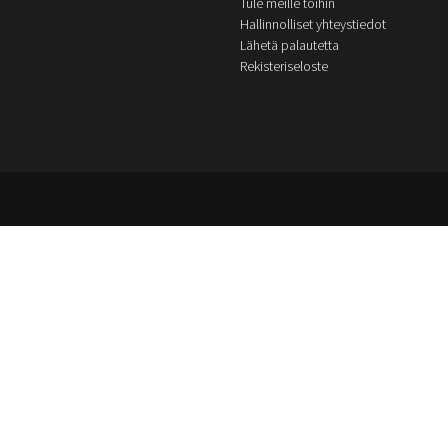
Tule meille töihin
Hallinnolliset yhteystiedot
Lähetä palautetta
Rekisteriseloste