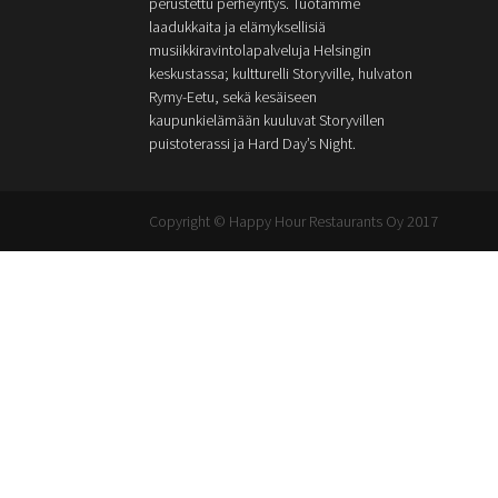
perustettu perheyritys. Tuotamme
laadukkaita ja elämyksellisiä
musiikkiravintolapalveluja Helsingin
keskustassa; kultturelli Storyville, hulvaton
Rymy-Eetu, sekä kesäiseen
kaupunkielämään kuuluvat Storyvillen
puistoterassi ja Hard Day’s Night.
Copyright © Happy Hour Restaurants Oy 2017