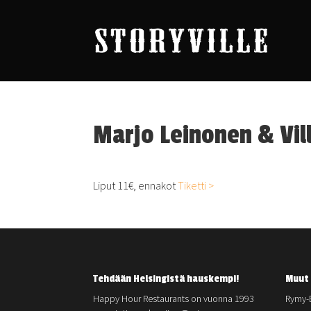
Marjo Leinonen & Vil
Liput 11€, ennakot
Tiketti >
Tehdään Helsingistä hauskempi!
Muut 
Happy Hour Restaurants on vuonna 1993
Rymy-