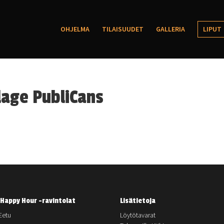
OHJELMA
TILAISUUDET
GALLERIA
LIPUT
lage PubliCans
Happy Hour -ravintolat
Lisätietoja
Eetu
Löytötavarat