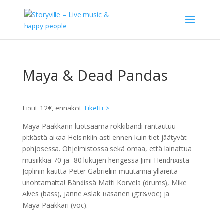
Maya & Dead Pandas
Liput 12€, ennakot
Tiketti >
Maya
Paakkarin luotsaama rokkibändi rantautuu
pitkästä aikaa Helsinkiin asti ennen kuin tiet jäätyvät
pohjosessa. Ohjelmistossa sekä omaa, että lainattua
musiikkia-70 ja -80 lukujen hengessä Jimi Hendrixistä
Joplinin kautta Peter Gabrieliin muutamia ylläreitä
unohtamatta! Bändissä Matti Korvela (drums), Mike
Alves (bass), Janne Aslak Räsänen (gtr&voc) ja
Maya
Paakkari (voc).