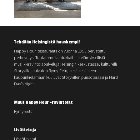
Tehdään Helsingistä hauskempi!
Happy Hour Restaurants on vuonna 1993 perustettu
perheyritys. Tuotamme laadukkaita ja elämyksellisiä
musiikkiravintolapalveluja Helsingin keskustassa; kultturelli
Storyville, hulvaton Rymy-Eetu, sekä kesäiseen
kaupunkielämään kuuluvat Storyvillen puistoterassi ja Hard
Day’s Night.
Muut Happy Hour -ravintolat
Rymy-Eetu
Lisätietoja
Löytötavarat