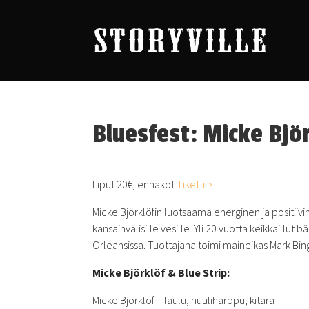
Bluesfest: Micke Björ
Liput 20€, ennakot
Tiketti >
Micke Björklöfin luotsaama energinen ja positiiv
kansainvälisille vesille. Yli 20 vuotta keikkaillu
Orleansissa. Tuottajana toimi maineikas Mark Bin
Micke Björklöf & Blue Strip:
Micke Björklöf – laulu, huuliharppu, kitara