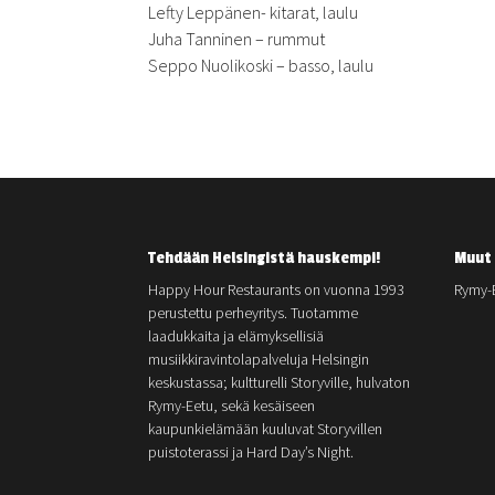
Lefty Leppänen- kitarat, laulu
Juha Tanninen – rummut
Seppo Nuolikoski – basso, laulu
Tehdään Helsingistä hauskempi!
Muut 
Happy Hour Restaurants on vuonna 1993
Rymy-
perustettu perheyritys. Tuotamme
laadukkaita ja elämyksellisiä
musiikkiravintolapalveluja Helsingin
keskustassa; kultturelli Storyville, hulvaton
Rymy-Eetu, sekä kesäiseen
kaupunkielämään kuuluvat Storyvillen
puistoterassi ja Hard Day’s Night.