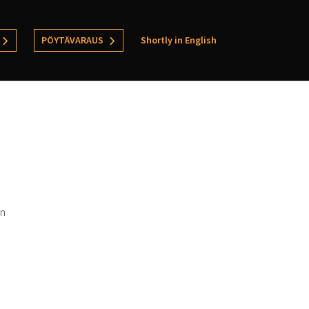
PÖYTÄVARAUS
Shortly in English
in