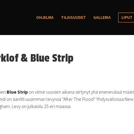
OHJELMA
TILAISUUDET
GALLERIA
LIPUT
klof & Blue Strip
inen
Blue Strip
on viime vuosien aikana siirtynyt yhä enenevässä määr
t bändi on äänitti uusimman levynsä ”After The Flood” Yhdysvalloissa New
gham. Levy on julkaistu 25 eri maassa.