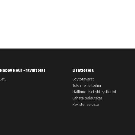
Happy Hour -ravintolat
Lisätietoja
Eetu
Löytötavarat
Tule meille töihin
Hallinnolliset yhteystiedot
Lähetä palautetta
Rekisteriseloste