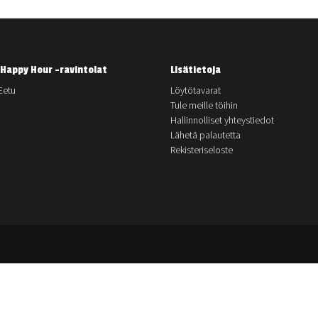
Happy Hour -ravintolat
Lisätietoja
Eetu
Löytötavarat
Tule meille töihin
Hallinnolliset yhteystiedot
Lähetä palautetta
Rekisteriseloste