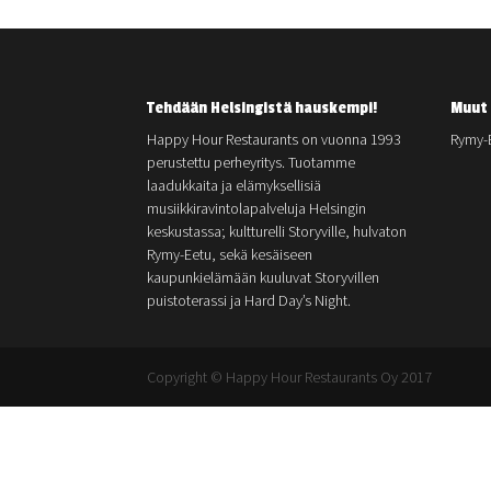
Tehdään Helsingistä hauskempi!
Muut 
Happy Hour Restaurants on vuonna 1993
Rymy-
perustettu perheyritys. Tuotamme
laadukkaita ja elämyksellisiä
musiikkiravintolapalveluja Helsingin
keskustassa; kultturelli Storyville, hulvaton
Rymy-Eetu, sekä kesäiseen
kaupunkielämään kuuluvat Storyvillen
puistoterassi ja Hard Day’s Night.
Copyright © Happy Hour Restaurants Oy 2017