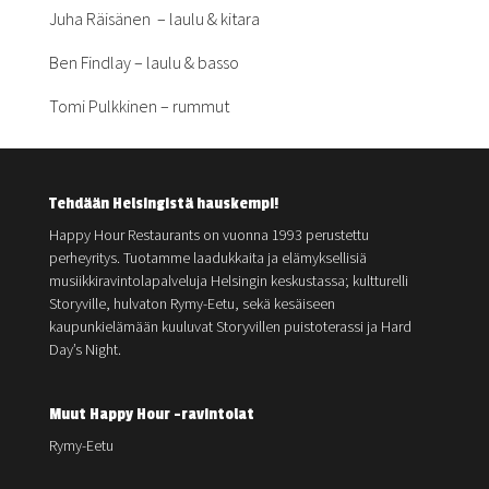
Juha Räisänen – laulu & kitara
Ben Findlay – laulu & basso
Tomi Pulkkinen – rummut
Tehdään Helsingistä hauskempi!
Happy Hour Restaurants on vuonna 1993 perustettu
perheyritys. Tuotamme laadukkaita ja elämyksellisiä
musiikkiravintolapalveluja Helsingin keskustassa; kultturelli
Storyville, hulvaton Rymy-Eetu, sekä kesäiseen
kaupunkielämään kuuluvat Storyvillen puistoterassi ja Hard
Day’s Night.
Muut Happy Hour -ravintolat
Rymy-Eetu