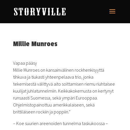
Millie Munroes
Vapaa pääsy
Millie Munroes on kansainvälinen rockhenkisyyttä
tihkuva ja tiukasti yhteenpelaava trio, jonka
tekemisestä välittyvä aito soittamisen riemu riuhtaisee
kuulijat juhlatunnelmiin. Keikkakokemusta on kertynyt
runsaasti Suomessa, sekä ympäri Eurooppaa.
Ohjelmistopainottuu amerikkalaiseen, sekä
brittiläiseen rockiin ja poppiin.”
– Koe suurien areenoiden tunnelma taskukoossa –