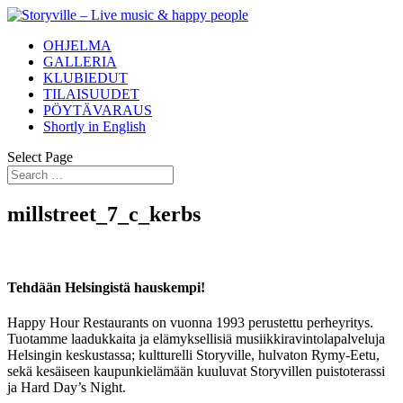
OHJELMA
GALLERIA
KLUBIEDUT
TILAISUUDET
PÖYTÄVARAUS
Shortly in English
Select Page
millstreet_7_c_kerbs
Tehdään Helsingistä hauskempi!
Happy Hour Restaurants on vuonna 1993 perustettu perheyritys.
Tuotamme laadukkaita ja elämyksellisiä musiikkiravintolapalveluja
Helsingin keskustassa; kultturelli Storyville, hulvaton Rymy-Eetu,
sekä kesäiseen kaupunkielämään kuuluvat Storyvillen puistoterassi
ja Hard Day’s Night.