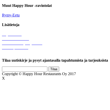
Muut Happy Hour -ravintolat
Rymy-Eetu
Lisätietoja
Löytötavarat
Tule meille töihin
Hallinnolliset yhteystiedot
Lähetä palautetta
Rekisteriseloste
Tilaa uutiskirje ja pysyt ajantasalla tapahtumista ja tarjouksista
Copyright © Happy Hour Restaurants Oy 2017
X