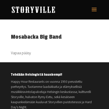
Mosabacka Big Band
Vapaa pääsy
Tehdään Helsingistä hauskempi!
Happy Hour Restaurants on vuonna 1993 perustettu
perheyritys. Tuotamme laadukkaita ja elämyksellisiä
musiikkiravintolapalveluja Helsingin keskustassa; kultturelli
Storyville, hulvaton Rymy-Eetu, sekä kesäiseen
kaupunkielämään kuuluvat Storyvillen puistoterassi ja Hard
Day’s Night.