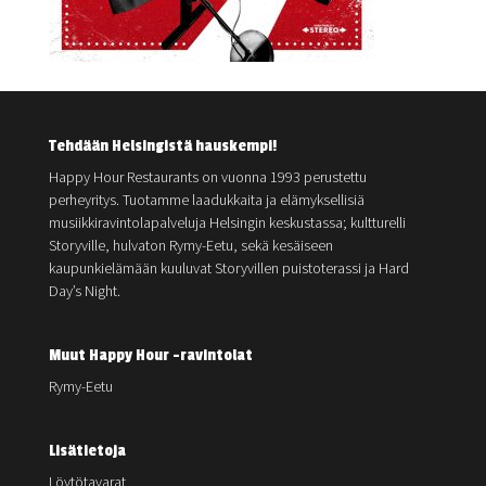
Tehdään Helsingistä hauskempi!
Happy Hour Restaurants on vuonna 1993 perustettu
perheyritys. Tuotamme laadukkaita ja elämyksellisiä
musiikkiravintolapalveluja Helsingin keskustassa; kultturelli
Storyville, hulvaton Rymy-Eetu, sekä kesäiseen
kaupunkielämään kuuluvat Storyvillen puistoterassi ja Hard
Day’s Night.
Muut Happy Hour -ravintolat
Rymy-Eetu
Lisätietoja
Löytötavarat