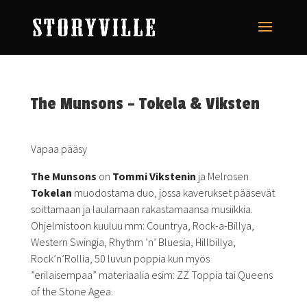
The Munsons – Tokela & Viksten
Vapaa pääsy
The Munsons
on
Tommi Vikstenin
ja Melrosen
Tokelan
muodostama duo, jossa kaverukset pääsevät
soittamaan ja laulamaan rakastamaansa musiikkia.
Ohjelmistoon kuuluu mm: Countrya, Rock-a-Billya,
Western Swingia, Rhythm ’n’ Bluesia, Hillbillya,
Rock’n’Rollia, 50 luvun poppia kun myös
”erilaisempaa” materiaalia esim: ZZ Toppia tai Queens
of the Stone Agea.