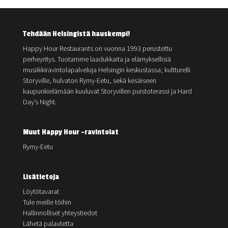
Tehdään Helsingistä hauskempi!
Happy Hour Restaurants on vuonna 1993 perustettu
perheyritys. Tuotamme laadukkaita ja elämyksellisiä
musiikkiravintolapalveluja Helsingin keskustassa; kultturelli
Storyville, hulvaton Rymy-Eetu, sekä kesäiseen
kaupunkielämään kuuluvat Storyvillen puistoterassi ja Hard
Day’s Night.
Muut Happy Hour -ravintolat
Rymy-Eetu
Lisätietoja
Löytötavarat
Tule meille töihin
Hallinnolliset yhteystiedot
Lähetä palautetta