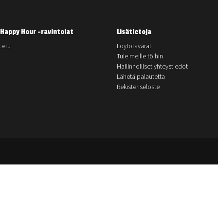
Happy Hour -ravintolat
Lisätietoja
Eetu
Löytötavarat
Tule meille töihin
Hallinnolliset yhteystiedot
Lähetä palautetta
Rekisteriseloste