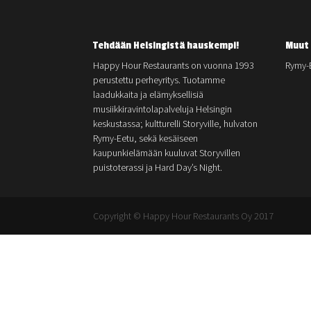
Tehdään Helsingistä hauskempi!
Muut 
Happy Hour Restaurants on vuonna 1993
Rymy-
perustettu perheyritys. Tuotamme
laadukkaita ja elämyksellisiä
musiikkiravintolapalveluja Helsingin
keskustassa; kultturelli Storyville, hulvaton
Rymy-Eetu, sekä kesäiseen
kaupunkielämään kuuluvat Storyvillen
puistoterassi ja Hard Day’s Night.
Copyright © Happy Hour Restaurants Oy 2017