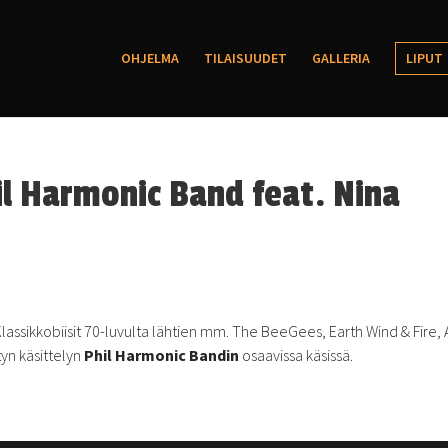
OHJELMA
TILAISUUDET
GALLERIA
LIPUT
l Harmonic Band feat. Nina
Klassikkobiisit 70-luvulta lähtien mm. The BeeGees, Earth Wind & Fire,
yn käsittelyn
Phil Harmonic Bandin
osaavissa käsissä.