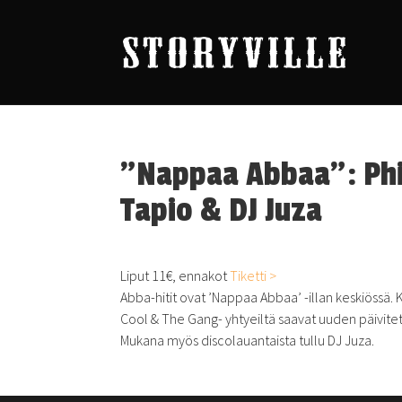
”Nappaa Abbaa”: Phi
Tapio & DJ Juza
Liput 11€, ennakot
Tiketti >
Abba-hitit ovat ’Nappaa Abbaa’ -illan keskiössä. 
Cool & The Gang- yhtyeiltä saavat uuden päivitet
Mukana myös discolauantaista tullu DJ Juza.