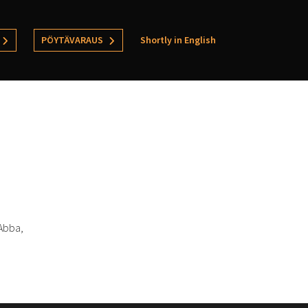
PÖYTÄVARAUS
Shortly in English
 Abba,