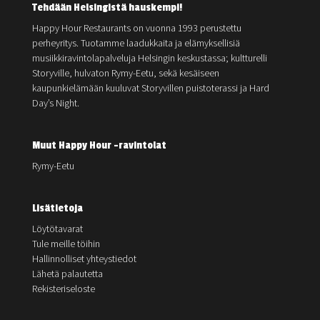
Tehdään Helsingistä hauskempi!
Happy Hour Restaurants on vuonna 1993 perustettu
perheyritys. Tuotamme laadukkaita ja elämyksellisiä
musiikkiravintolapalveluja Helsingin keskustassa; kultturelli
Storyville, hulvaton Rymy-Eetu, sekä kesäiseen
kaupunkielämään kuuluvat Storyvillen puistoterassi ja Hard
Day’s Night.
Muut Happy Hour -ravintolat
Rymy-Eetu
Lisätietoja
Löytötavarat
Tule meille töihin
Hallinnolliset yhteystiedot
Lähetä palautetta
Rekisteriseloste