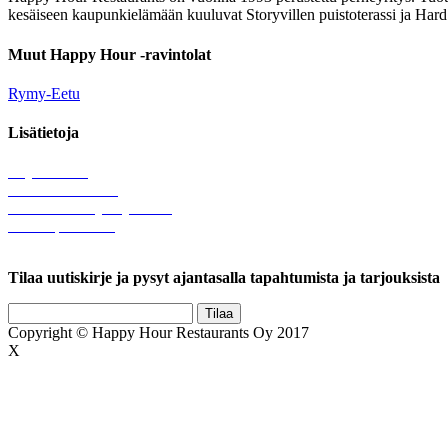
kesäiseen kaupunkielämään kuuluvat Storyvillen puistoterassi ja Hard
Muut Happy Hour -ravintolat
Rymy-Eetu
Lisätietoja
Löytötavarat
Tule meille töihin
Hallinnolliset yhteystiedot
Lähetä palautetta
Rekisteriseloste
Tilaa uutiskirje ja pysyt ajantasalla tapahtumista ja tarjouksista
Copyright © Happy Hour Restaurants Oy 2017
X