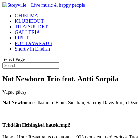
OHJELMA
KLUBIEDUT
TILAISUUDET
GALLERIA
LIPUT
PÖYTÄVARAUS
Shortly in English
Select Page
Nat Newborn Trio feat. Antti Sarpila
Vapaa pääsy
Nat Newborn
esittää mm. Frank Sinatran, Sammy Davis Jr:n ja Dean M
Tehdään Helsingistä hauskempi!
Happy Hour Restaurants on vuonna 1993 perustettu perheyritys. Tuotam