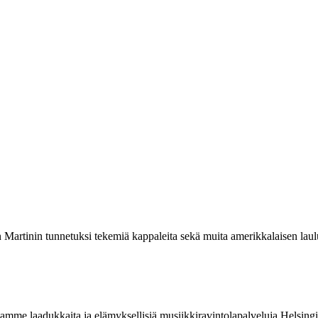
artinin tunnetuksi tekemiä kappaleita sekä muita amerikkalaisen lauluk
me laadukkaita ja elämyksellisiä musiikkiravintolapalveluja Helsingin