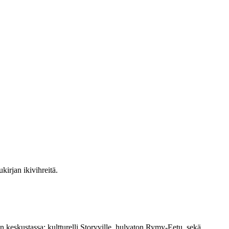
irjan ikivihreitä.
 keskustassa; kultturelli Storyville, hulvaton Rymy-Eetu, sekä