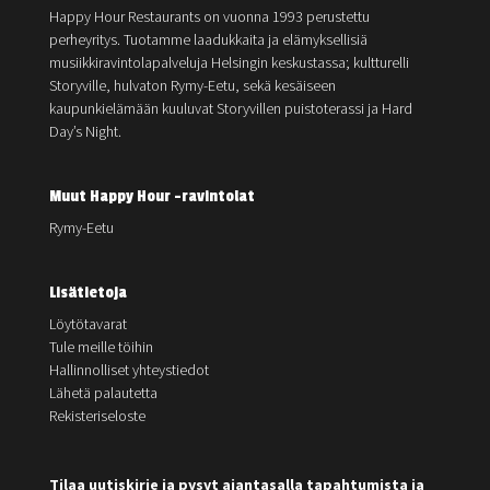
Happy Hour Restaurants on vuonna 1993 perustettu
perheyritys. Tuotamme laadukkaita ja elämyksellisiä
musiikkiravintolapalveluja Helsingin keskustassa; kultturelli
Storyville, hulvaton Rymy-Eetu, sekä kesäiseen
kaupunkielämään kuuluvat Storyvillen puistoterassi ja Hard
Day’s Night.
Muut Happy Hour -ravintolat
Rymy-Eetu
Lisätietoja
Löytötavarat
Tule meille töihin
Hallinnolliset yhteystiedot
Lähetä palautetta
Rekisteriseloste
Tilaa uutiskirje ja pysyt ajantasalla tapahtumista ja