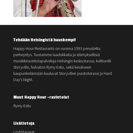
Tehdään Helsingistä hauskempi!
Happy Hour Restaurants on vuonna 1993 perustettu
perheyritys. Tuotamme laadukkaita ja elämyksellisiä
musiikkiravintolapalveluja Helsingin keskustassa; kultturelli
Storyville, hulvaton Rymy-Eetu, sekä kesäiseen
kaupunkielämään kuuluvat Storyvillen puistoterassi ja Hard
Day’s Night.
Muut Happy Hour -ravintolat
Rymy-Eetu
Lisätietoja
Löytötavarat