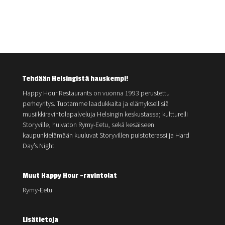
Tehdään Helsingistä hauskempi!
Happy Hour Restaurants on vuonna 1993 perustettu
perheyritys. Tuotamme laadukkaita ja elämyksellisiä
musiikkiravintolapalveluja Helsingin keskustassa; kultturelli
Storyville, hulvaton Rymy-Eetu, sekä kesäiseen
kaupunkielämään kuuluvat Storyvillen puistoterassi ja Hard
Day’s Night.
Muut Happy Hour -ravintolat
Rymy-Eetu
Lisätietoja