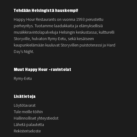
Tehdään Helsingistä hauskempi!
Happy Hour Restaurants on vuonna 1993 perustettu
perheyritys. Tuotamme laadukkaita ja elämyksellisiä
musiikkiravintolapalveluja Helsingin keskustassa; kultturelli
Storyville, hulvaton Rymy-Eetu, sekä kesäiseen
kaupunkielämään kuuluvat Storyvillen puistoterassi ja Hard
Day’s Night.
Muut Happy Hour -ravintolat
Rymy-Eetu
Lisätietoja
Löytötavarat
Tule meille töihin
Hallinnolliset yhteystiedot
Lähetä palautetta
Rekisteriseloste