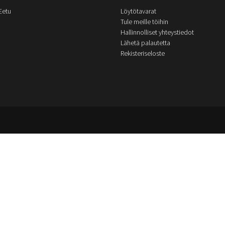
Eetu
Löytötavarat
Tule meille töihin
Hallinnolliset yhteystiedot
Lähetä palautetta
Rekisteriseloste