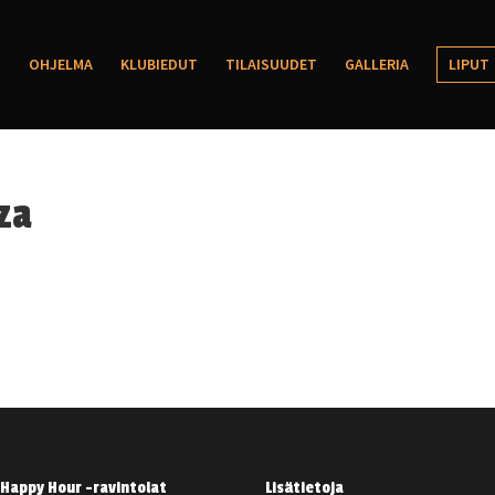
OHJELMA
KLUBIEDUT
TILAISUUDET
GALLERIA
LIPUT
za
Happy Hour -ravintolat
Lisätietoja