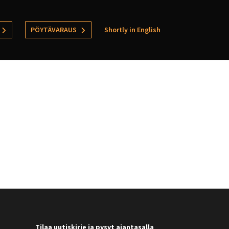
PÖYTÄVARAUS
Shortly in English
Tilaa uutiskirje ja pysyt ajantasalla