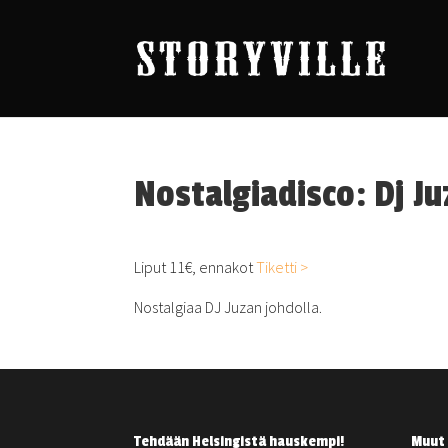
Nostalgiadisco: Dj Ju
Liput 11€, ennakot
Tiketti >
Nostalgiaa DJ Juzan johdolla.
Tehdään Helsingistä hauskempi!
Muut 