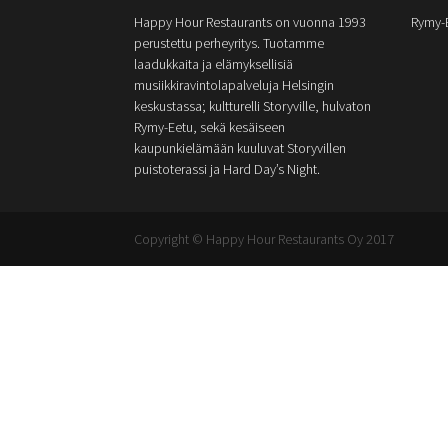
Happy Hour Restaurants on vuonna 1993
Rymy-
perustettu perheyritys. Tuotamme
laadukkaita ja elämyksellisiä
musiikkiravintolapalveluja Helsingin
keskustassa; kultturelli Storyville, hulvaton
Rymy-Eetu, sekä kesäiseen
kaupunkielämään kuuluvat Storyvillen
puistoterassi ja Hard Day’s Night.
Copyright © Happy Hour Restaurants Oy 2017