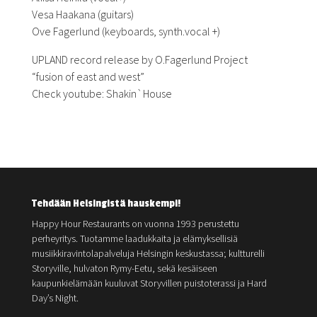
Vesa Haakana (guitars)
Ove Fagerlund (keyboards, synth.vocal +)
UPLAND record release by O.Fagerlund Project
“fusion of east and west”
Check youtube: Shakin`House
Tehdään Helsingistä hauskempi!
Happy Hour Restaurants on vuonna 1993 perustettu
perheyritys. Tuotamme laadukkaita ja elämyksellisiä
musiikkiravintolapalveluja Helsingin keskustassa; kultturelli
Storyville, hulvaton Rymy-Eetu, sekä kesäiseen
kaupunkielämään kuuluvat Storyvillen puistoterassi ja Hard
Day’s Night.