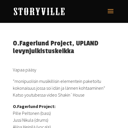
O.Fagerlund Project, UPLAND
levynjulkistuskeikka
Vapaa pääsy
“monipuolisin musiikillisin elementein paketoitu
kokonaisuus jossa soi idän ja lännen kohtaaminen”
Katso youtubessa video Shakin`House
O.Fagerlund Project:
Pille Peltonen (bass)
Jussi Nikula (drums)
Aliisa Heinilä (vocal+)