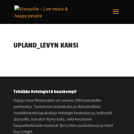
UPLAND_LEVYN KANSI
Tehdään Helsingistä hauskempi!
Happy Hour Restaurants on vuonna 1993 perustettu
perheyritys. Tuotamme laadukkaita ja elämyksellisiä
musiikkiravintolapalveluja Helsingin keskustassa; kultturelli
Storyville, hulvaton Rymy-Eetu, sekä kesäiseen
kaupunkielämään kuuluvat Storyvillen puistoterassi ja Hard
Day’s Night.