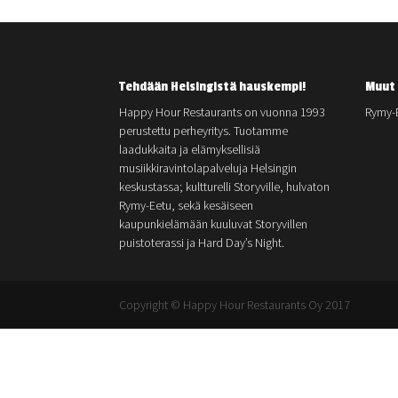
Tehdään Helsingistä hauskempi!
Muut 
Happy Hour Restaurants on vuonna 1993
Rymy-
perustettu perheyritys. Tuotamme
laadukkaita ja elämyksellisiä
musiikkiravintolapalveluja Helsingin
keskustassa; kultturelli Storyville, hulvaton
Rymy-Eetu, sekä kesäiseen
kaupunkielämään kuuluvat Storyvillen
puistoterassi ja Hard Day’s Night.
Copyright © Happy Hour Restaurants Oy 2017