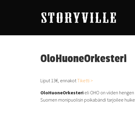
OloHuoneOrkesteri
Liput 13€, ennakot
Tiketti >
OloHuoneOrkesteri
eli OHO on viiden hengen h
Suomen monipuolisin poikabändi tarjoilee huikeat