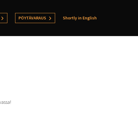
PÖYTÄVARAUS
Shortly in English
vassa!