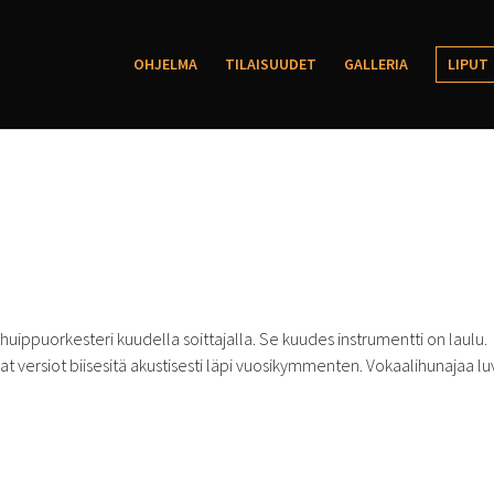
OHJELMA
TILAISUUDET
GALLERIA
LIPUT
uippuorkesteri kuudella soittajalla. Se kuudes instrumentti on laulu.
 versiot biisesitä akustisesti läpi vuosikymmenten. Vokaalihunajaa lu