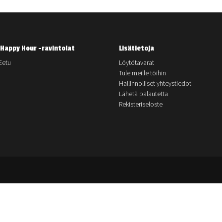
Happy Hour -ravintolat
Lisätietoja
Eetu
Löytötavarat
Tule meille töihin
Hallinnolliset yhteystiedot
Lähetä palautetta
Rekisteriseloste