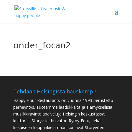
onder_focan2
Tehdään Helsingistä hauskempi!
Happy Hour Restaurants on vuonna 1993 perustettu
perheyritys. Tuotamme laadukkaita ja elämyksellisiä
musiikkiravintolapalveluja Helsingin keskustassa;
kultturelli Storyville, hulvaton Rymy-Eetu, sekä
kesäiseen kaupunkielämään kuuluvat Storyvillen