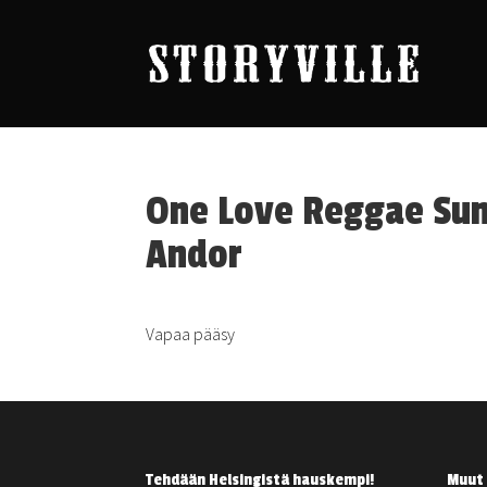
One Love Reggae Sun
Andor
Vapaa pääsy
Tehdään Helsingistä hauskempi!
Muut 