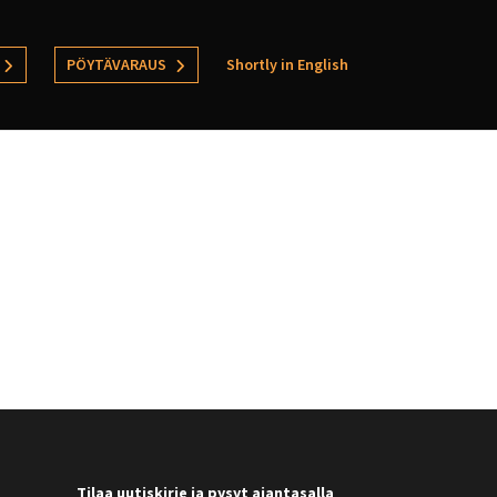
PÖYTÄVARAUS
Shortly in English
Tilaa uutiskirje ja pysyt ajantasalla