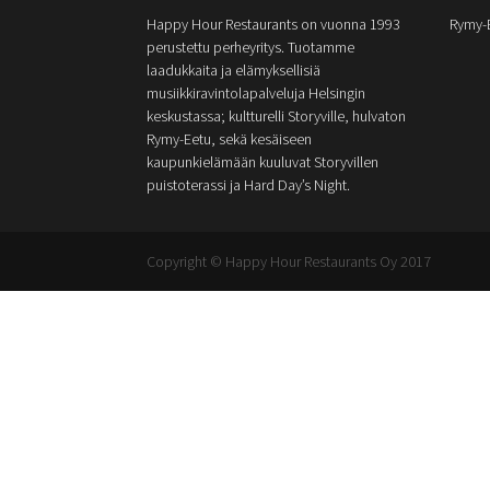
Happy Hour Restaurants on vuonna 1993
Rymy-
perustettu perheyritys. Tuotamme
laadukkaita ja elämyksellisiä
musiikkiravintolapalveluja Helsingin
keskustassa; kultturelli Storyville, hulvaton
Rymy-Eetu, sekä kesäiseen
kaupunkielämään kuuluvat Storyvillen
puistoterassi ja Hard Day’s Night.
Copyright © Happy Hour Restaurants Oy 2017