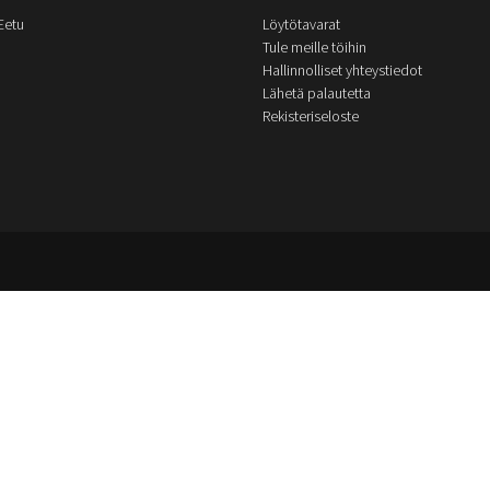
Eetu
Löytötavarat
Tule meille töihin
Hallinnolliset yhteystiedot
Lähetä palautetta
Rekisteriseloste