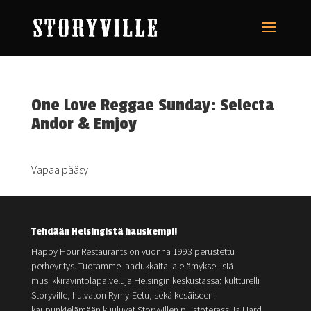
One Love Reggae Sunday: Selecta
Andor & Emjoy
Vapaa pääsy
Tehdään Helsingistä hauskempi!
Happy Hour Restaurants on vuonna 1993 perustettu
perheyritys. Tuotamme laadukkaita ja elämyksellisiä
musiikkiravintolapalveluja Helsingin keskustassa; kultturelli
Storyville, hulvaton Rymy-Eetu, sekä kesäiseen
kaupunkielämään kuuluvat Storyvillen puistoterassi ja Hard