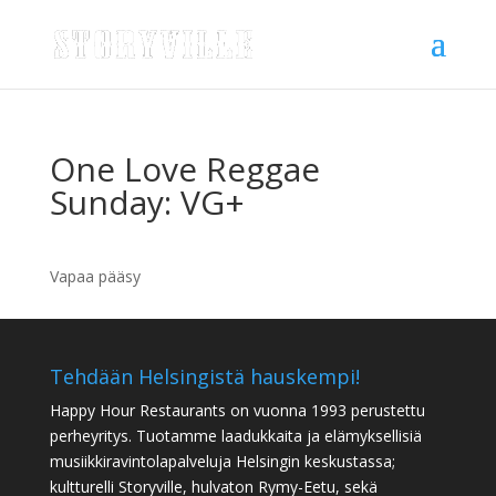
One Love Reggae
Sunday: VG+
Vapaa pääsy
Tehdään Helsingistä hauskempi!
Happy Hour Restaurants on vuonna 1993 perustettu
perheyritys. Tuotamme laadukkaita ja elämyksellisiä
musiikkiravintolapalveluja Helsingin keskustassa;
kultturelli Storyville, hulvaton Rymy-Eetu, sekä