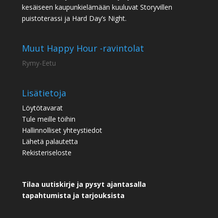
kesäiseen kaupunkielämään kuuluvat Storyvillen
puistoterassi ja Hard Day’s Night.
Muut Happy Hour -ravintolat
Rymy-Eetu
Lisätietoja
Löytötavarat
Tule meille töihin
Hallinnolliset yhteystiedot
Lähetä palautetta
Rekisteriseloste
Tilaa uutiskirje ja pysyt ajantasalla
tapahtumista ja tarjouksista