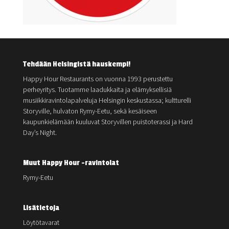
Tehdään Helsingistä hauskempi!
Happy Hour Restaurants on vuonna 1993 perustettu
perheyritys. Tuotamme laadukkaita ja elämyksellisiä
musiikkiravintolapalveluja Helsingin keskustassa; kultturelli
Storyville, hulvaton Rymy-Eetu, sekä kesäiseen
kaupunkielämään kuuluvat Storyvillen puistoterassi ja Hard
Day’s Night.
Muut Happy Hour -ravintolat
Rymy-Eetu
Lisätietoja
Löytötavarat