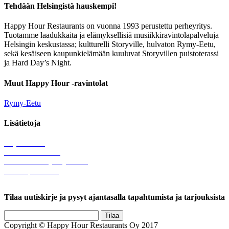
Tehdään Helsingistä hauskempi!
Happy Hour Restaurants on vuonna 1993 perustettu perheyritys.
Tuotamme laadukkaita ja elämyksellisiä musiikkiravintolapalveluja
Helsingin keskustassa; kultturelli Storyville, hulvaton Rymy-Eetu,
sekä kesäiseen kaupunkielämään kuuluvat Storyvillen puistoterassi
ja Hard Day’s Night.
Muut Happy Hour -ravintolat
Rymy-Eetu
Lisätietoja
Löytötavarat
Tule meille töihin
Hallinnolliset yhteystiedot
Lähetä palautetta
Rekisteriseloste
Tilaa uutiskirje ja pysyt ajantasalla tapahtumista ja tarjouksista
Copyright © Happy Hour Restaurants Oy 2017