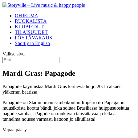
OHJELMA
RUOKALISTA
KLUBIEDUT
TILAISUUDET
PÖYTÄVARAUS
Shortly in English
Valitse sivu
Mardi Gras: Papagode
Papagode käynnistää Mardi Gras karnevaalin jo 20:15 alkaen
yläkerran baarissa.
Papagode on Stadin oman sambakoulun Império do Papagaion
muusikoista koottu bändi, joka soittaa Brasiliassa huippusuosittua
pagode-sambaa. Pagode on mukavan tanssittavaa ja letkeää –
tunnelma nousee varmasti kattoon jo alkuillasta!
Vapaa pääsy