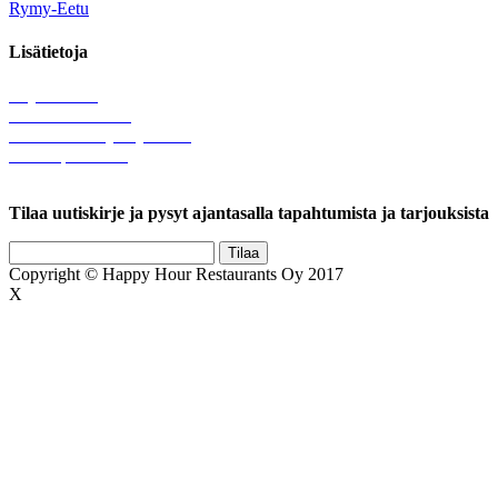
Rymy-Eetu
Lisätietoja
Löytötavarat
Tule meille töihin
Hallinnolliset yhteystiedot
Lähetä palautetta
Rekisteriseloste
Tilaa uutiskirje ja pysyt ajantasalla tapahtumista ja tarjouksista
Copyright © Happy Hour Restaurants Oy 2017
X