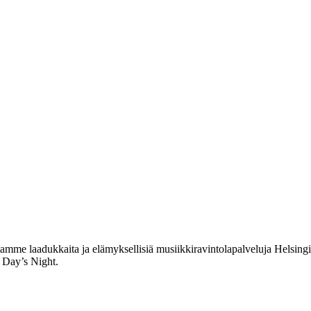
me laadukkaita ja elämyksellisiä musiikkiravintolapalveluja Helsingin
 Day’s Night.