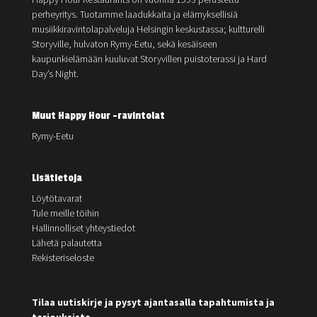
perheyritys. Tuotamme laadukkaita ja elämyksellisiä
musiikkiravintolapalveluja Helsingin keskustassa; kultturelli
Storyville, hulvaton Rymy-Eetu, sekä kesäiseen
kaupunkielämään kuuluvat Storyvillen puistoterassi ja Hard
Day’s Night.
Muut Happy Hour -ravintolat
Rymy-Eetu
Lisätietoja
Löytötavarat
Tule meille töihin
Hallinnolliset yhteystiedot
Lähetä palautetta
Rekisteriseloste
Tilaa uutiskirje ja pysyt ajantasalla tapahtumista ja
tarjouksista