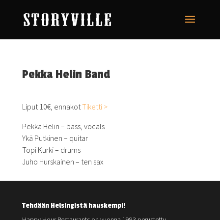
Pekka Helin Band
Liput 10€, ennakot
Tiketti >
Pekka Helin – bass, vocals
Ykä Putkinen – quitar
Topi Kurki – drums
Juho Hurskainen – ten sax
Tehdään Helsingistä hauskempi!
Happy Hour Restaurants on vuonna 1993 perustettu