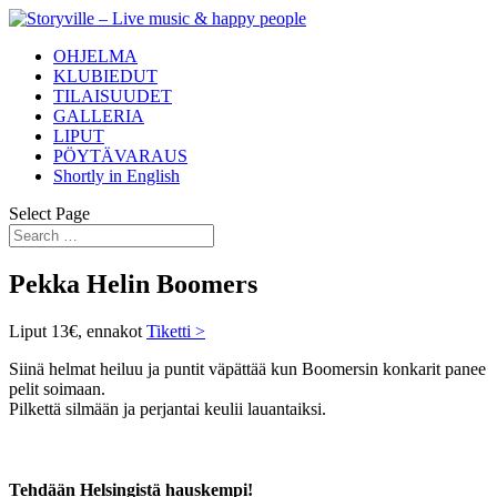
OHJELMA
KLUBIEDUT
TILAISUUDET
GALLERIA
LIPUT
PÖYTÄVARAUS
Shortly in English
Select Page
Pekka Helin Boomers
Liput 13€, ennakot
Tiketti >
Siinä helmat heiluu ja puntit väpättää kun Boomersin konkarit panee
pelit soimaan.
Pilkettä silmään ja perjantai keulii lauantaiksi.
Tehdään Helsingistä hauskempi!