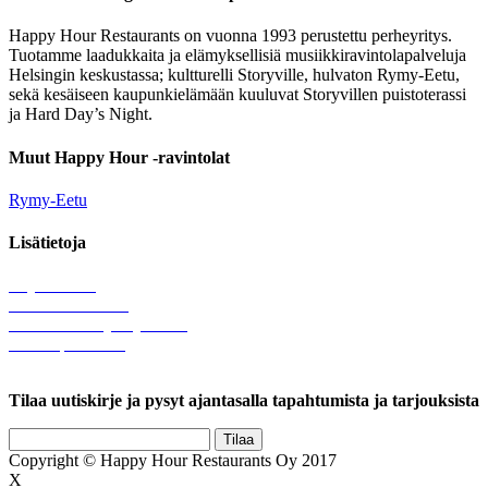
Happy Hour Restaurants on vuonna 1993 perustettu perheyritys.
Tuotamme laadukkaita ja elämyksellisiä musiikkiravintolapalveluja
Helsingin keskustassa; kultturelli Storyville, hulvaton Rymy-Eetu,
sekä kesäiseen kaupunkielämään kuuluvat Storyvillen puistoterassi
ja Hard Day’s Night.
Muut Happy Hour -ravintolat
Rymy-Eetu
Lisätietoja
Löytötavarat
Tule meille töihin
Hallinnolliset yhteystiedot
Lähetä palautetta
Rekisteriseloste
Tilaa uutiskirje ja pysyt ajantasalla tapahtumista ja tarjouksista
Copyright © Happy Hour Restaurants Oy 2017
X