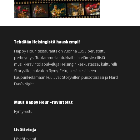
Tehdään Helsingistä hauskempi!
Happy Hour Restaurants on vuonna 1993 perustettu
perheyritys. Tuotamme laadukkaita ja elämyksellisiä
musiikkiravintolapalveluja Helsingin keskustassa; kultturelli
Storyville, hulvaton Rymy-Eetu, sekä kesäiseen
kaupunkielämään kuuluvat Storyvillen puistoterassi ja Hard
Day’s Night.
Muut Happy Hour -ravintolat
Rymy-Eetu
Lisätietoja
Löytötavarat