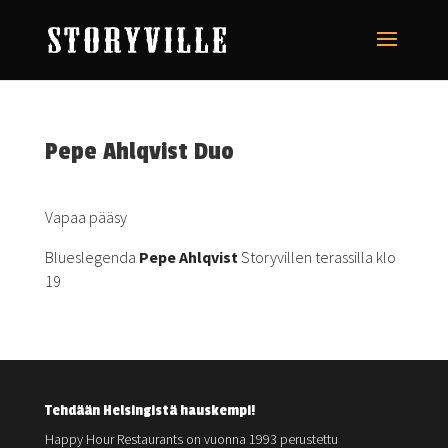
Pepe Ahlqvist Duo
Vapaa pääsy
Blueslegenda
Pepe Ahlqvist
Storyvillen terassilla klo
19
Tehdään Helsingistä hauskempi!
Happy Hour Restaurants on vuonna 1993 perustettu