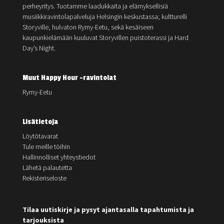
perheyritys. Tuotamme laadukkaita ja elämyksellisiä
musiikkiravintolapalveluja Helsingin keskustassa; kultturelli
Storyville, hulvaton Rymy-Eetu, sekä kesäiseen
kaupunkielämään kuuluvat Storyvillen puistoterassi ja Hard
Day’s Night.
Muut Happy Hour -ravintolat
Rymy-Eetu
Lisätietoja
Löytötavarat
Tule meille töihin
Hallinnolliset yhteystiedot
Lähetä palautetta
Rekisteriseloste
Tilaa uutiskirje ja pysyt ajantasalla tapahtumista ja
tarjouksista