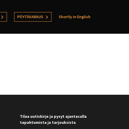
PÖYTÄVARAUS
Shortly in English
Tilaa uutiskirje ja pysyt ajantasalla
tapahtumista ja tarjouksista