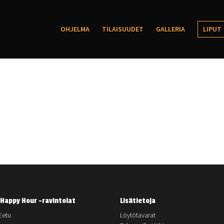
OHJELMA
TILAISUUDET
GALLERIA
LIPUT
Happy Hour -ravintolat
Lisätietoja
Eetu
Löytötavarat