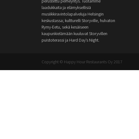
perustettu perheyritys. Tuotamme
laadukkaita ja elämyksellisiä
musiikkiravintolapalveluja Helsingin
keskustassa; kultturelli Storyville, hulvaton
Rymy-Eetu, sekä kesäiseen
kaupunkielämään kuuluvat Storyvillen
puistoterassi ja Hard Day’s Night.
Copyright © Happy Hour Restaurants Oy 2017