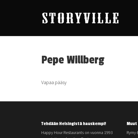
Pepe Willberg
Vapaa pääsy
Tehdään Helsingistä hauskempi!
Muut 
Happy Hour Restaurants on vuonna 1993
Rymy-