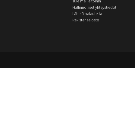
Tule meille töihin
Hallinnolliset yhteystiedot
Lähetä palautetta
Rekisteriseloste