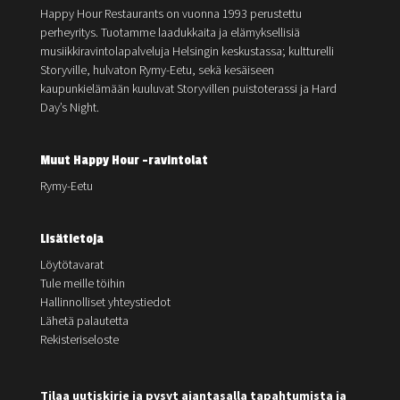
Happy Hour Restaurants on vuonna 1993 perustettu
perheyritys. Tuotamme laadukkaita ja elämyksellisiä
musiikkiravintolapalveluja Helsingin keskustassa; kultturelli
Storyville, hulvaton Rymy-Eetu, sekä kesäiseen
kaupunkielämään kuuluvat Storyvillen puistoterassi ja Hard
Day’s Night.
Muut Happy Hour -ravintolat
Rymy-Eetu
Lisätietoja
Löytötavarat
Tule meille töihin
Hallinnolliset yhteystiedot
Lähetä palautetta
Rekisteriseloste
Tilaa uutiskirje ja pysyt ajantasalla tapahtumista ja