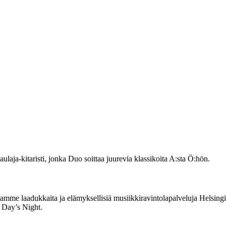
laja-kitaristi, jonka Duo soittaa juurevia klassikoita A:sta Ö:hön.
me laadukkaita ja elämyksellisiä musiikkiravintolapalveluja Helsingin
 Day’s Night.