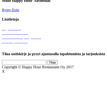
Muut Happy Hour -ravintolat
Rymy-Eetu
Lisätietoja
Löytötavarat
Tule meille töihin
Hallinnolliset yhteystiedot
Lähetä palautetta
Rekisteriseloste
Tilaa uutiskirje ja pysyt ajantasalla tapahtumista ja tarjouksista
Copyright © Happy Hour Restaurants Oy 2017
X