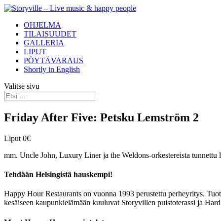
OHJELMA
TILAISUUDET
GALLERIA
LIPUT
PÖYTÄVARAUS
Shortly in English
Valitse sivu
Friday After Five: Petsku Lemström 2
Liput 0€
mm. Uncle John, Luxury Liner ja the Weldons-orkestereista tunnettu lau
Tehdään Helsingistä hauskempi!
Happy Hour Restaurants on vuonna 1993 perustettu perheyritys. Tuotam
kesäiseen kaupunkielämään kuuluvat Storyvillen puistoterassi ja Hard