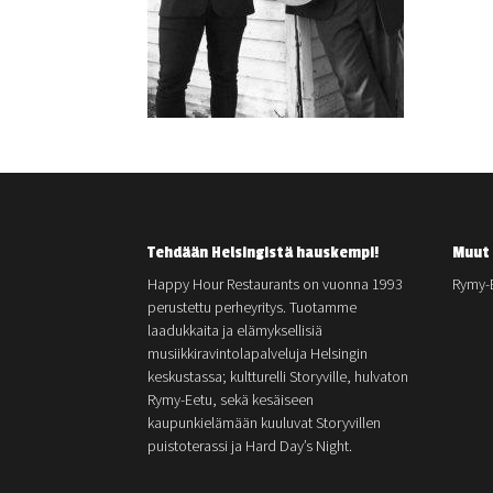
Tehdään Helsingistä hauskempi!
Muut 
Happy Hour Restaurants on vuonna 1993
Rymy-
perustettu perheyritys. Tuotamme
laadukkaita ja elämyksellisiä
musiikkiravintolapalveluja Helsingin
keskustassa; kultturelli Storyville, hulvaton
Rymy-Eetu, sekä kesäiseen
kaupunkielämään kuuluvat Storyvillen
puistoterassi ja Hard Day’s Night.