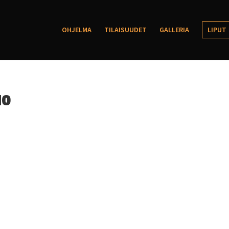
OHJELMA
TILAISUUDET
GALLERIA
LIPUT
uo