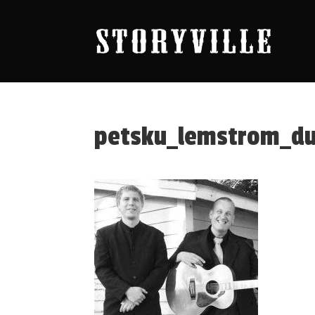
petsku_lemstrom_d