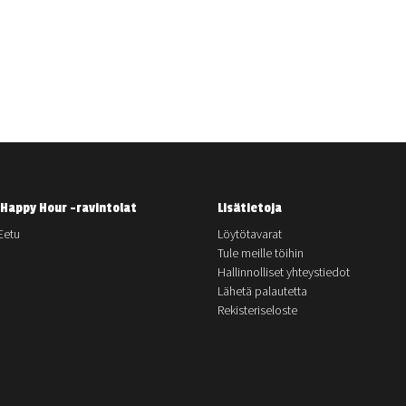
Happy Hour -ravintolat
Lisätietoja
Eetu
Löytötavarat
Tule meille töihin
Hallinnolliset yhteystiedot
Lähetä palautetta
Rekisteriseloste