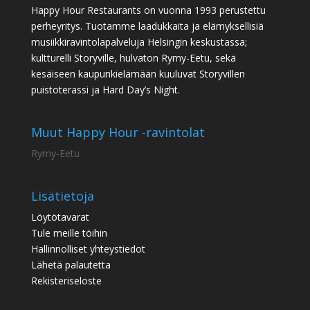
Happy Hour Restaurants on vuonna 1993 perustettu
perheyritys. Tuotamme laadukkaita ja elämyksellisiä
musiikkiravintolapalveluja Helsingin keskustassa;
kultturelli Storyville, hulvaton Rymy-Eetu, sekä
kesäiseen kaupunkielämään kuuluvat Storyvillen
puistoterassi ja Hard Day’s Night.
Muut Happy Hour -ravintolat
Rymy-Eetu
Lisätietoja
Löytötavarat
Tule meille töihin
Hallinnolliset yhteystiedot
Lähetä palautetta
Rekisteriseloste