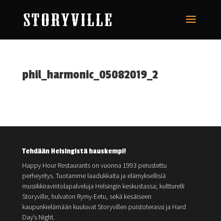
phil_harmonic_05082019_2
Tehdään Helsingistä hauskempi!
Happy Hour Restaurants on vuonna 1993 perustettu
perheyritys. Tuotamme laadukkaita ja elämyksellisiä
musiikkiravintolapalveluja Helsingin keskustassa; kultturelli
Storyville, hulvaton Rymy-Eetu, sekä kesäiseen
kaupunkielämään kuuluvat Storyvillen puistoterassi ja Hard
Day’s Night.