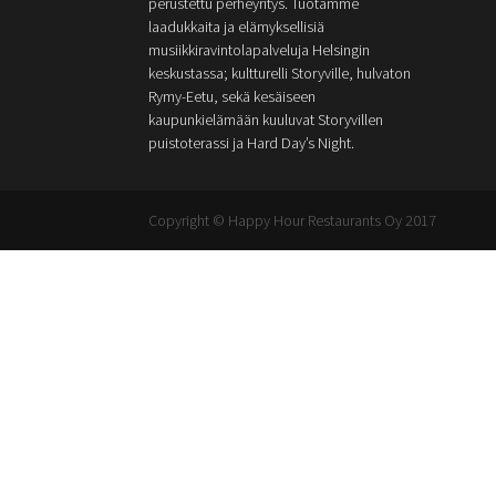
perustettu perheyritys. Tuotamme
laadukkaita ja elämyksellisiä
musiikkiravintolapalveluja Helsingin
keskustassa; kultturelli Storyville, hulvaton
Rymy-Eetu, sekä kesäiseen
kaupunkielämään kuuluvat Storyvillen
puistoterassi ja Hard Day’s Night.
Copyright © Happy Hour Restaurants Oy 2017