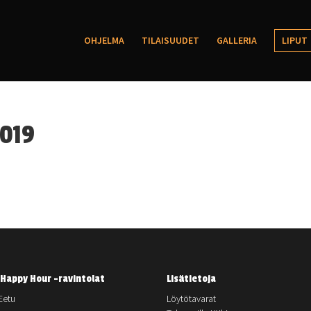
OHJELMA
TILAISUUDET
GALLERIA
LIPUT
2019
Happy Hour -ravintolat
Lisätietoja
Eetu
Löytötavarat