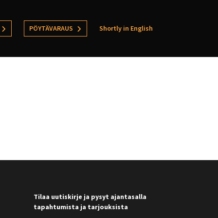
PÖYTÄVARAUS
Shortly in English
Tilaa uutiskirje ja pysyt ajantasalla
tapahtumista ja tarjouksista