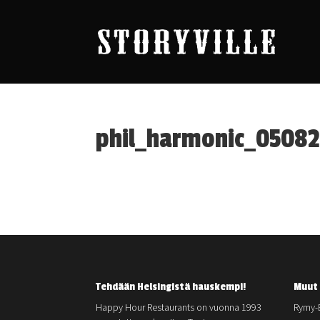
phil_harmonic_0508
Tehdään Helsingistä hauskempi!
Muut 
Happy Hour Restaurants on vuonna 1993
Rymy-