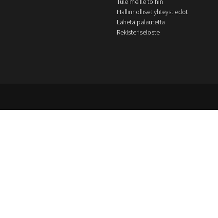
Tule meille töihin
Hallinnolliset yhteystiedot
Lähetä palautetta
Rekisteriseloste