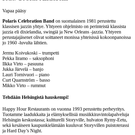
Vapaa pääsy
Polaris Celebration Band
on suomalainen 1981 perustettu
klassisen jazzin yhtye. Yhtyeen ohjelmisto on perinteistä klassista
jazzia eli dixielandia, swingiä ja New Orleans -jazzia. Yhtyeen
perustajajäsenet olivat soittaneet monissa yhteisissä kokoonpanoissa
jo 1960 -luvulta lähtien.
Jermu Koivukoski – trumpetti
Pekka Iiramo – saksophoni
Ilkka Virto – pasuuna
Jukka Järvelä – banjo
Lauri Tornivuori – piano
Curt Quarnström – basso
Mikko Virto – rummut
Tehdään Helsingistä hauskempi!
Happy Hour Restaurants on vuonna 1993 perustettu perheyritys.
Tuotamme laadukkaita ja elämyksellisiä musiikkiravintolapalveluja
Helsingin keskustassa; kultturelli Storyville, hulvaton Rymy-Eetu,
sekä kesäiseen kaupunkielämään kuuluvat Storyvillen puistoterassi
ja Hard Day’s Night.