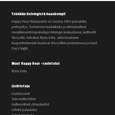
Tehdään Helsingistä hauskempi!
Happy Hour Restaurants on vuonna 1993 perustettu
perheyritys. Tuotamme laadukkaita ja elämyksellisiä
musiikkiravintolapalveluja Helsingin keskustassa; kultturelli
Storyville, hulvaton Rymy-Eetu, sekä kesäiseen
kaupunkielämään kuuluvat Storyvillen puistoterassi ja Hard
Day’s Night.
Muut Happy Hour -ravintolat
Rymy-Eetu
Lisätietoja
Löytötavarat
Tule meille töihin
Hallinnolliset yhteystiedot
Lähetä palautetta