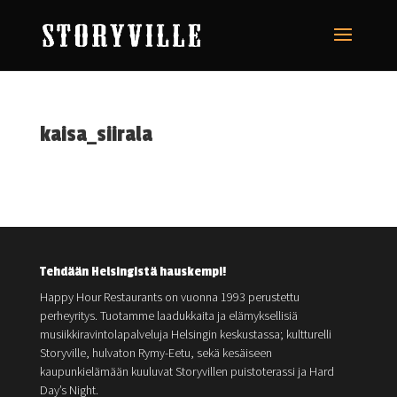
kaisa_siirala
Tehdään Helsingistä hauskempi!
Happy Hour Restaurants on vuonna 1993 perustettu
perheyritys. Tuotamme laadukkaita ja elämyksellisiä
musiikkiravintolapalveluja Helsingin keskustassa; kultturelli
Storyville, hulvaton Rymy-Eetu, sekä kesäiseen
kaupunkielämään kuuluvat Storyvillen puistoterassi ja Hard
Day’s Night.