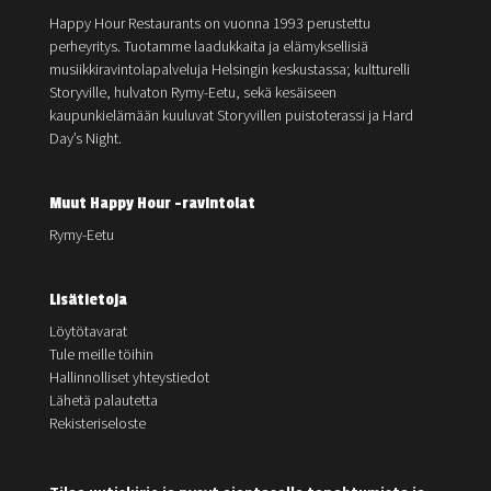
Happy Hour Restaurants on vuonna 1993 perustettu
perheyritys. Tuotamme laadukkaita ja elämyksellisiä
musiikkiravintolapalveluja Helsingin keskustassa; kultturelli
Storyville, hulvaton Rymy-Eetu, sekä kesäiseen
kaupunkielämään kuuluvat Storyvillen puistoterassi ja Hard
Day’s Night.
Muut Happy Hour -ravintolat
Rymy-Eetu
Lisätietoja
Löytötavarat
Tule meille töihin
Hallinnolliset yhteystiedot
Lähetä palautetta
Rekisteriseloste