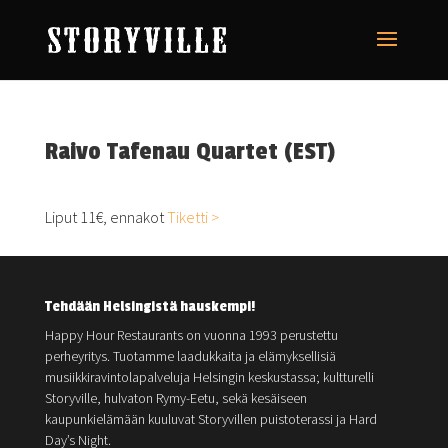
Raivo Tafenau Quartet (EST)
Liput 11€, ennakot
Tiketti >
Tehdään Helsingistä hauskempi!
Happy Hour Restaurants on vuonna 1993 perustettu
perheyritys. Tuotamme laadukkaita ja elämyksellisiä
musiikkiravintolapalveluja Helsingin keskustassa; kultturelli
Storyville, hulvaton Rymy-Eetu, sekä kesäiseen
kaupunkielämään kuuluvat Storyvillen puistoterassi ja Hard
Day’s Night.