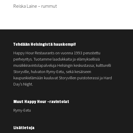
Reiska Laine – rummut
Tehdään Helsingistä hauskempi!
Happy Hour Restaurants on vuonna 1993 perustettu
perheyritys. Tuotamme laadukkaita ja elämyksellisiä
musiikkiravintolapalveluja Helsingin keskustassa; kultturelli
Storyville, hulvaton Rymy-Eetu, sekä kesäiseen
kaupunkielämään kuuluvat Storyvillen puistoterassi ja Hard
Day’s Night.
Muut Happy Hour -ravintolat
Rymy-Eetu
Lisätietoja