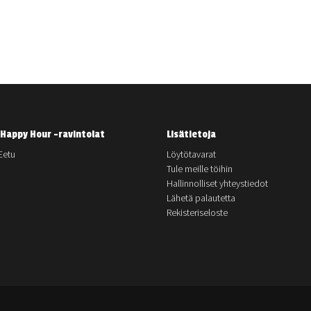
Happy Hour -ravintolat
Lisätietoja
Eetu
Löytötavarat
Tule meille töihin
Hallinnolliset yhteystiedot
Lähetä palautetta
Rekisteriseloste