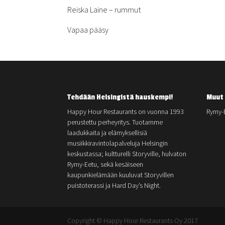
Reiska Laine – rummut
Vapaa pääsy
Tehdään Helsingistä hauskempi!
Muut 
Happy Hour Restaurants on vuonna 1993
Rymy-
perustettu perheyritys. Tuotamme
laadukkaita ja elämyksellisiä
musiikkiravintolapalveluja Helsingin
keskustassa; kultturelli Storyville, hulvaton
Rymy-Eetu, sekä kesäiseen
kaupunkielämään kuuluvat Storyvillen
puistoterassi ja Hard Day’s Night.
Copyright © Happy Hour Restaurants Oy 2017