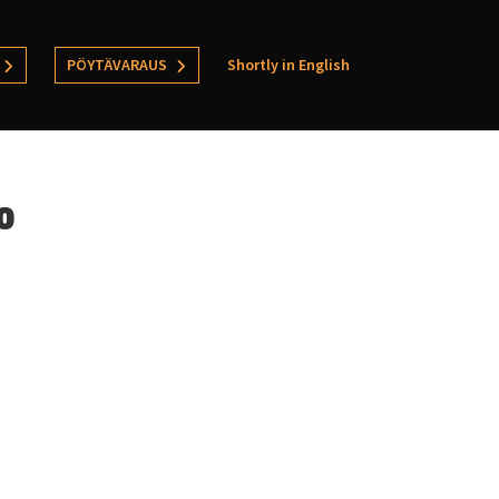
PÖYTÄVARAUS
Shortly in English
o